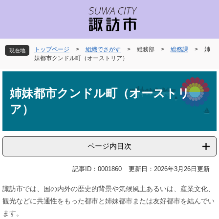
ペ
メ
ー
ニ
ジ
ュ
の
ー
先
を
トップページ
>
組織でさがす
>
総務部
>
総務課
>
姉
現在地
頭
飛
妹都市クンドル町（オーストリア）
で
ば
本
す
し
文
。
て
姉妹都市クンドル町（オーストリ
本
ア）
文
へ
ページ内目次
記事ID：0001860
更新日：2026年3月26日更新
諏訪市では、国の内外の歴史的背景や気候風土あるいは、産業文化、
観光などに共通性をもった都市と姉妹都市または友好都市を結んでい
ます。