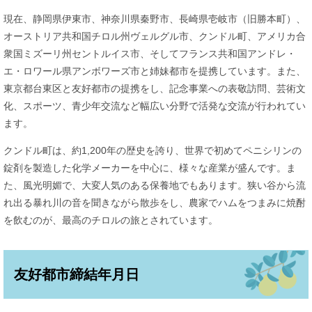
現在、静岡県伊東市、神奈川県秦野市、長崎県壱岐市（旧勝本町）、
オーストリア共和国チロル州ヴェルグル市、クンドル町、アメリカ合
衆国ミズーリ州セントルイス市、そしてフランス共和国アンドレ・
エ・ロワール県アンボワーズ市と姉妹都市を提携しています。また、
東京都台東区と友好都市の提携をし、記念事業への表敬訪問、芸術文
化、スポーツ、青少年交流など幅広い分野で活発な交流が行われてい
ます。
クンドル町は、約1,200年の歴史を誇り、世界で初めてペニシリンの
錠剤を製造した化学メーカーを中心に、様々な産業が盛んです。ま
た、風光明媚で、大変人気のある保養地でもあります。狭い谷から流
れ出る暴れ川の音を聞きながら散歩をし、農家でハムをつまみに焼酎
を飲むのが、最高のチロルの旅とされています。
友好都市締結年月日