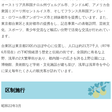
オーストリア共和国チロル州ヴェルグル市、クンドル町、アメリカ合
衆国ミズーリ州セントルイス市、そしてフランス共和国アンドレ・
エ・ロワール県アンボワーズ市と姉妹都市を提携しています。また、
東京都台東区と友好都市の提携をし、記念事業への表敬訪問、芸術文
化、スポーツ、青少年交流など幅広い分野で活発な交流が行われてい
ます。
台東区は東京都23区のほぼ中心に位置し、人口は約21万7千人（R7年
6月現在）の下町情緒漂う歴史と伝統の街です。全国的に有名な上
野、浅草の2大繁華街があり、都内随一の広さを誇る上野公園には、
博物館、美術館など学術・文化施設が建ち並び、浅草は浅草寺を中心
に栄え毎年たくさんの観光客が訪れています。
区制施行
昭和22年3月