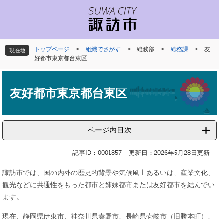
ペ
メ
ー
ニ
ジ
ュ
の
ー
先
を
トップページ
>
組織でさがす
>
総務部
>
総務課
>
友
現在地
頭
飛
好都市東京都台東区
で
ば
本
す
し
文
。
て
友好都市東京都台東区
本
文
へ
ページ内目次
記事ID：0001857
更新日：2026年5月28日更新
諏訪市では、国の内外の歴史的背景や気候風土あるいは、産業文化、
観光などに共通性をもった都市と姉妹都市または友好都市を結んでい
ます。
現在、静岡県伊東市、神奈川県秦野市、長崎県壱岐市（旧勝本町）、