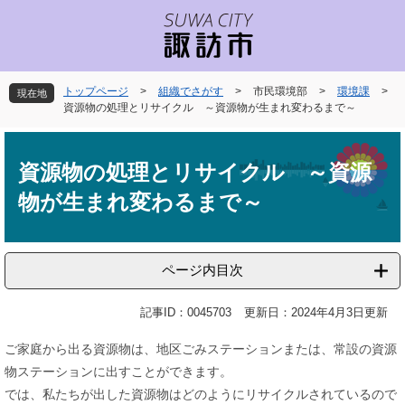
ペ
メ
ー
ニ
ジ
ュ
の
ー
先
を
トップページ
>
組織でさがす
>
市民環境部
>
環境課
>
現在地
頭
飛
資源物の処理とリサイクル ～資源物が生まれ変わるまで～
で
ば
本
す
し
文
。
て
資源物の処理とリサイクル ～資源
本
物が生まれ変わるまで～
文
へ
ページ内目次
記事ID：0045703
更新日：2024年4月3日更新
ご家庭から出る資源物は、地区ごみステーションまたは、常設の資源
物ステーションに出すことができます。
では、私たちが出した資源物はどのようにリサイクルされているので