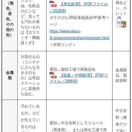
クスリ、
再生ビ
（無
【再生処理】 [PDFファイル
油、化粧品
ン、カ
色、
／252KB]
のビンな
レット
茶
ど、洗って
ガラスびん3R促進協議会HP参考ペ
色、
も汚れが落
その
ージ
ちないもの
他の
https://www.glass-
は【ガラス
色）
くず・陶磁
3r.jp/environment/environment.html
器くず】
＜外部リンク＞
大型のもの
（コンテナ
に入らな大
選別→製鉄工場で再製品化
金属製
金属
きさのも
【収集～中間処理】 [PDFフ
品、製
類
の）は常設
鉄原料
ァイル／299KB]
ステーショ
ンに直接持
ち込む。
汚れている
中古衣
もの、カビ
料（東
が生えてい
選別→中古衣料としてリユース
南アジ
るものは
（再使用）、または再生工場で再
ア等に