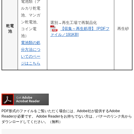
電池類（ア
ルカリ乾電
池、マンガ
ン乾電池、
選別→再生工場で再製品化
乾電
【収集～再生処理】 [PDFフ
再生砂
コイン電
池
ァイル／191KB]
池）
電池類の処
分方法につ
いてのペー
ジはこちら
PDF形式のファイルをご覧いただく場合には、Adobe社が提供するAdobe
Readerが必要です。
Adobe Readerをお持ちでない方は、バナーのリンク先から
ダウンロードしてください。（無料）