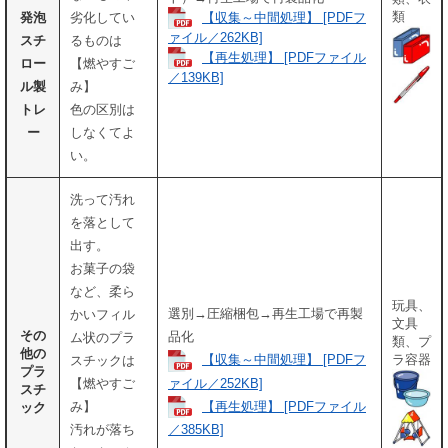
類
【収集～中間処理】 [PDFフ
発泡
劣化してい
ァイル／262KB]
スチ
るものは
【再生処理】 [PDFファイル
ロー
【燃やすご
／139KB]
ル製
み】
トレ
色の区別は
ー
しなくてよ
い。
洗って汚れ
を落として
出す。
お菓子の袋
など、柔ら
玩具、
選別→圧縮梱包→再生工場で再製
かいフィル
文具
その
品化
ム状のプラ
類、プ
他の
【収集～中間処理】 [PDFフ
ラ容器
スチックは
プラ
ァイル／252KB]
【燃やすご
スチ
【再生処理】 [PDFファイル
み】
ック
汚れが落ち
／385KB]