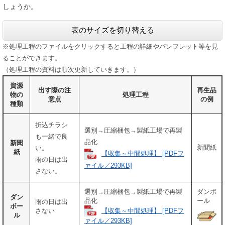
しょうか。
表のサイズを切り替える
※処理工程のファイルをクリックすると工程の詳細やパンフレット等を見
ることができます。
（処理工程の資料は順次更新していきます。）
資源
出す際の注
再生品
物の
処理工程
意点
の例
種類
折込チラシ
選別→圧縮梱包→製紙工場で再製
も一緒で良
品化
新聞
新聞紙
い。
紙
【収集～中間処理】 [PDFフ
雨の日は出
ァイル／293KB]
さない。
選別→圧縮梱包→製紙工場で再製
ダンボ
ダン
品化
ール
雨の日は出
ボー
【収集～中間処理】 [PDFフ
さない
ル
ァイル／293KB]