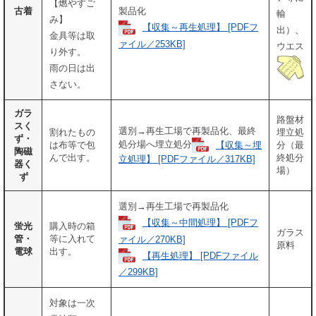
【燃やすご
古着
製品化
輸
み】
【収集～再生処理】 [PDFフ
出）、
金具等は取
ァイル／253KB]
ウエス
り外す。
雨の日は出
さない。
ガラ
路盤材
スく
選別→再生工場で再製品化、最終
割れたもの
埋立処
ず・
処分場へ埋立処分
【収集～埋
は布等で包
分（最
陶磁
んで出す。
終処分
立処理】 [PDFファイル／317KB]
器く
場）
ず
選別→再生工場で再製品化
【収集～中間処理】 [PDFフ
蛍光
購入時の箱
ガラス
管・
等に入れて
ァイル／270KB]
原料
電球
出す。
【再生処理】 [PDFファイル
／299KB]
対象は一次