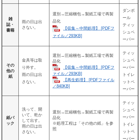
ダンボ
選別→圧縮梱包→製紙工場で再製
ール
雑
品化
雨の日は出
誌・
ティッ
さない。
【収集～中間処理】 [PDFフ
書籍
シュペ
ァイル／293KB]
ーパー
ティッ
選別→圧縮梱包→製紙工場で再製
金具等は取
シュペ
品化
その
【収集～中間処理】 [PDFフ
り外す。
ーパー
他の
ァイル／293KB]
雨の日は出
トイレ
紙
【再生処理】 [PDFファイル
さない。
ットペ
／840KB]
ーパー
ティッ
洗って、開
シュペ
選別→圧縮梱包→製紙工場で再製
いて、乾か
ーパー
紙パ
品化
して出す。
ック
※処理工程は「その他の紙」を参
トイレ
雨の日は出
照
ットペ
さない。
ーパー