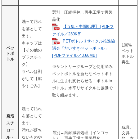
選別→圧縮梱包→再生工場で再製
品化
洗って汚れ
【収集～中間処理】 [PDFフ
を落として
ァイル／230KB]
出す。
PETボトルリサイクル推進協
キャップは
100%
ペッ
議会「だいすきペットボトル」
【その他の
ペット
トボ
[PDFファイル／3.66MB]
ボトル
プラスチッ
トル
再生
ク】
※サントリーグループと使用済み
ラベルは剥
ペットボトルを新たなペットボト
がして【燃
ルに生まれ変わらせる「ボトルto
やすごみ】
ボトル」水平リサイクルに協働で
取り組みます。
洗って汚れ
発泡
を落として
スチ
出す。
玩具、
ロー
汚れが落ち
選別→溶融減容処理（インゴッ
文具
ル・
ないものや
ト）→再生工場で再製品化
類、衣