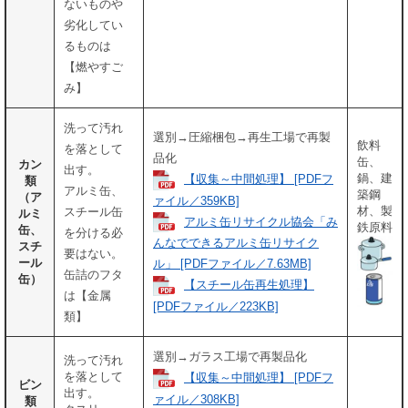
ないものや
劣化してい
るものは
【燃やすご
み】
洗って汚れ
選別→圧縮梱包→再生工場で再製
飲料
を落として
品化
缶、
カン
出す。
鍋、建
【収集～中間処理】 [PDFフ
類
アルミ缶、
築鋼
（ア
ァイル／359KB]
材、製
スチール缶
ルミ
アルミ缶リサイクル協会「み
鉄原料
缶、
を分ける必
んなでできるアルミ缶リサイク
スチ
要はない。
ール
ル」 [PDFファイル／7.63MB]
缶詰のフタ
缶）
【スチール缶再生処理】
は【金属
[PDFファイル／223KB]
類】
選別→ガラス工場で再製品化
洗って汚れ
を落として
【収集～中間処理】 [PDFフ
ビン
出す。
ァイル／308KB]
類