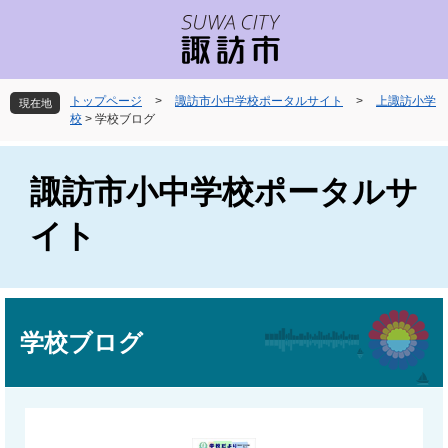
ペ
メ
ー
ニ
ジ
ュ
の
ー
先
を
トップページ
>
諏訪市小中学校ポータルサイト
>
上諏訪小学
現在地
頭
飛
校
>
学校ブログ
で
ば
す
し
。
て
諏訪市小中学校ポータルサ
本
文
イト
へ
本
文
学校ブログ