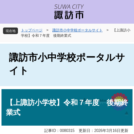
ペ
メ
ー
ニ
ジ
ュ
の
ー
先
を
トップページ
>
諏訪市小中学校ポータルサイト
>
【上諏訪小
現在地
頭
飛
学校】令和７年度 後期終業式
で
ば
す
し
。
て
諏訪市小中学校ポータルサ
本
文
イト
へ
本
文
【上諏訪小学校】令和７年度 後期終
業式
記事ID：0080315
更新日：2026年3月16日更新