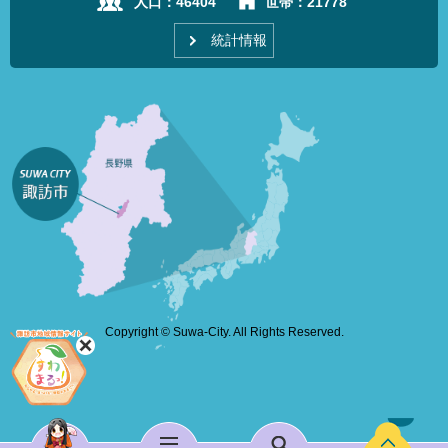
人口：
46404
世帯：
21778
統計情報
Copyright © Suwa-City. All Rights Reserved.