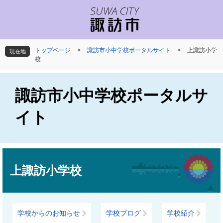
ペ
メ
ー
ニ
ジ
ュ
の
ー
先
を
トップページ
>
諏訪市小中学校ポータルサイト
>
上諏訪小学
現在地
頭
飛
校
で
ば
す
し
。
て
諏訪市小中学校ポータルサ
本
文
イト
へ
本
文
上諏訪小学校
学校からのお知らせ
学校ブログ
学校紹介