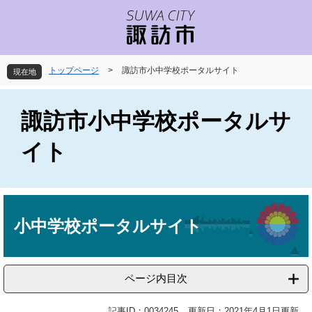
ペ
メ
ー
ニ
ジ
ュ
の
ー
先
を
トップページ
>
諏訪市小中学校ポータルサイト
現在地
頭
飛
で
ば
す
し
諏訪市小中学校ポータルサ
。
て
本
イト
文
へ
本
文
小中学校ポータルサイト
ページ内目次
記事ID：0034245
更新日：2021年4月1日更新