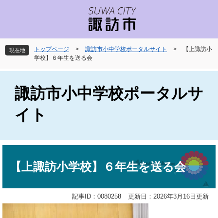
ペ
メ
ー
ニ
ジ
ュ
の
ー
先
を
トップページ
>
諏訪市小中学校ポータルサイト
>
【上諏訪小
現在地
頭
飛
学校】６年生を送る会
で
ば
す
し
。
て
諏訪市小中学校ポータルサ
本
文
イト
へ
本
文
【上諏訪小学校】６年生を送る会
記事ID：0080258
更新日：2026年3月16日更新