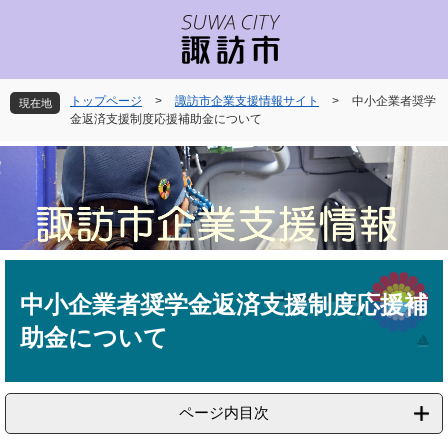
ペ
メ
ー
ニ
ジ
ュ
の
ー
先
を
トップページ
>
諏訪市企業支援情報サイト
>
中小企業者奨学
現在地
頭
飛
金返済支援制度応援補助金について
で
ば
す
し
。
て
本
文
へ
本
文
中小企業者奨学金返済支援制度応援補
助金について
ページ内目次