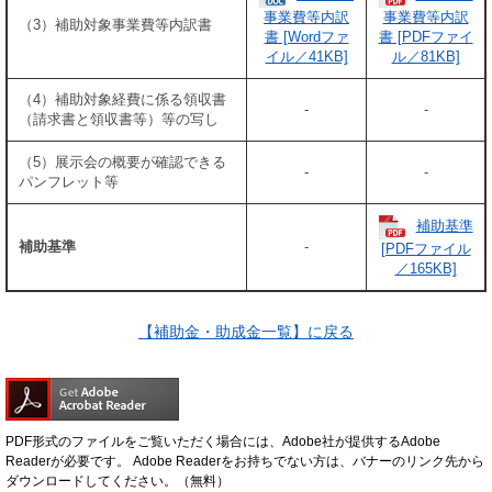
事業費等内訳
事業費等内訳
（3）補助対象事業費等内訳書
書 [Wordファ
書 [PDFファイ
イル／41KB]
ル／81KB]
（4）補助対象経費に係る領収書
-
-
（請求書と領収書等）等の写し
（5）展示会の概要が確認できる
-
-
パンフレット等
補助基準
補助基準
-
[PDFファイル
／165KB]
【補助金・助成金一覧】に戻る
PDF形式のファイルをご覧いただく場合には、Adobe社が提供するAdobe
Readerが必要です。
Adobe Readerをお持ちでない方は、バナーのリンク先から
ダウンロードしてください。（無料）