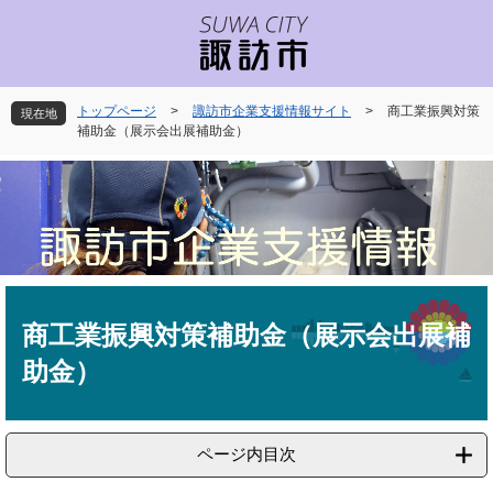
ペ
メ
ー
ニ
ジ
ュ
の
ー
先
を
トップページ
>
諏訪市企業支援情報サイト
>
商工業振興対策
現在地
頭
飛
補助金（展示会出展補助金）
で
ば
す
し
。
て
本
文
へ
本
文
商工業振興対策補助金（展示会出展補
助金）
ページ内目次