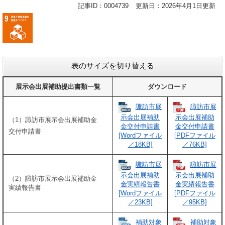
記事ID：0004739
更新日：2026年4月1日更新
表のサイズを切り替える
展示会出展補助提出書類一覧
ダウンロード
諏訪市展
諏訪市展
示会出展補助
示会出展補助
（1）諏訪市展示会出展補助金
金交付申請書
金交付申請書
交付申請書
[Wordファイル
[PDFファイル
／18KB]
／76KB]
諏訪市展
諏訪市展
示会出展補助
示会出展補助
（2）諏訪市展示会出展補助金
金実績報告書
金実績報告書
実績報告書
[Wordファイル
[PDFファイル
／23KB]
／95KB]
補助対象
補助対象