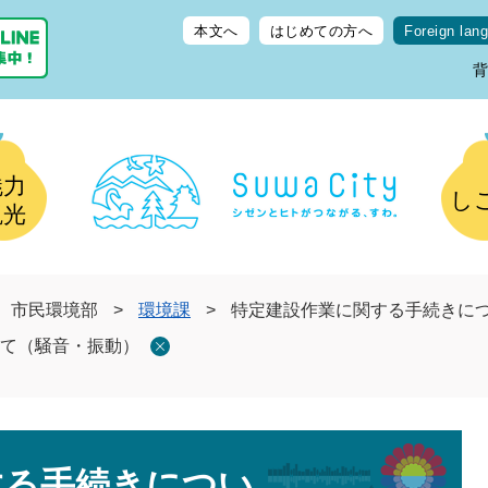
本文へ
はじめての方へ
Foreign lan
魅力
し
観光
市民環境部
>
環境課
>
特定建設作業に関する手続きに
て（騒音・振動）
する手続きについ