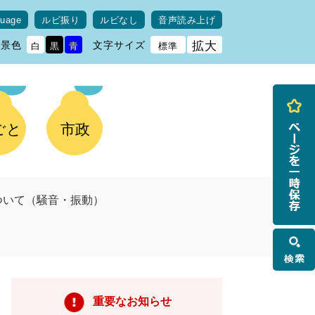
guage
ルビ振り
ルビなし
音声読み上げ
背景色
文字サイズ
拡大
白
黒
青
標準
ごと
市政
ついて（騒音・振動）
検
索
重要なお知らせ