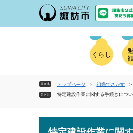
ペ
メ
ー
ニ
ジ
ュ
の
ー
先
を
頭
飛
で
ば
す
し
くらし
。
て
本
文
へ
トップページ
>
組織でさがす
>
現在地
特定建設作業に関する手続きについ
本
文
特定建設作業に関