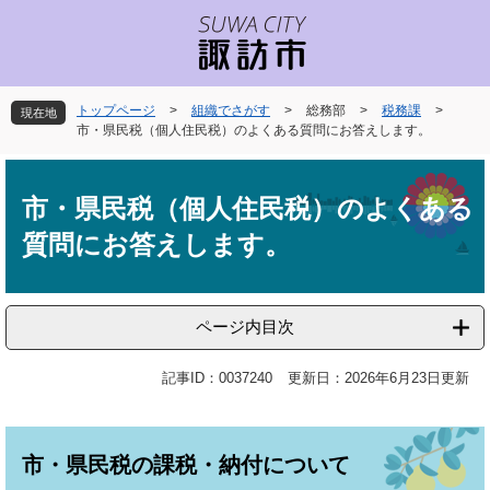
ペ
メ
ー
ニ
ジ
ュ
の
ー
先
を
トップページ
>
組織でさがす
>
総務部
>
税務課
>
現在地
頭
飛
市・県民税（個人住民税）のよくある質問にお答えします。
で
ば
本
す
し
文
。
て
市・県民税（個人住民税）のよくある
本
質問にお答えします。
文
へ
ページ内目次
記事ID：0037240
更新日：2026年6月23日更新
市・県民税の課税・納付について