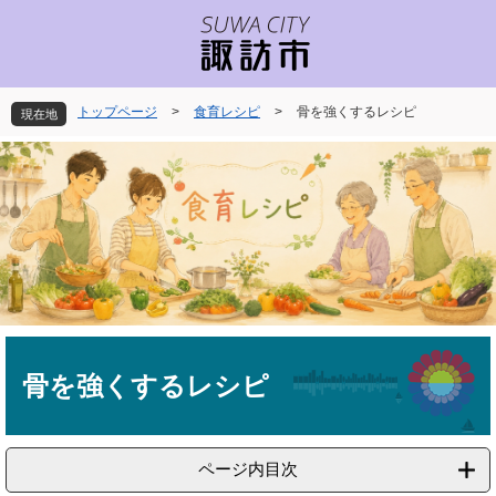
ペ
メ
ー
ニ
ジ
ュ
の
ー
先
を
トップページ
>
食育レシピ
>
骨を強くするレシピ
現在地
頭
飛
で
ば
す
し
。
て
本
文
へ
本
文
骨を強くするレシピ
ページ内目次