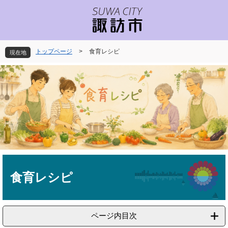
ペ
メ
ー
ニ
ジ
ュ
の
ー
先
を
トップページ
>
食育レシピ
現在地
頭
飛
で
ば
す
し
。
て
本
文
へ
本
文
食育レシピ
ページ内目次