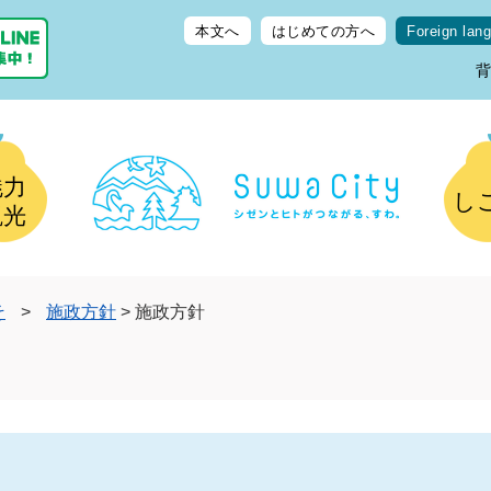
本文へ
はじめての方へ
Foreign lan
魅力
し
観光
そ
>
施政方針
>
施政方針