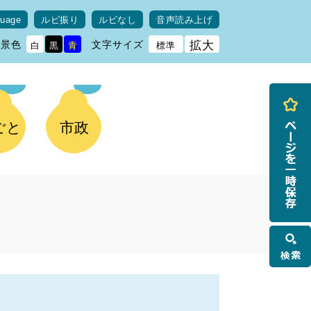
guage
ルビ振り
ルビなし
音声読み上げ
背景色
文字サイズ
拡大
白
黒
青
標準
ごと
市政
検
索