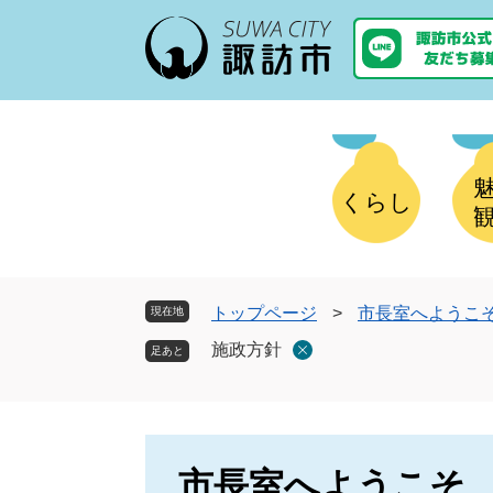
ペ
メ
ー
ニ
ジ
ュ
の
ー
先
を
頭
飛
で
ば
す
し
くらし
。
て
本
文
へ
トップページ
>
市長室へようこ
現在地
施政方針
市長室へようこそ