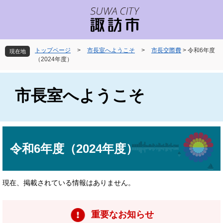
ペ
メ
ー
ニ
ジ
ュ
の
ー
先
を
トップページ
>
市長室へようこそ
>
市長交際費
>
令和6年度
現在地
頭
飛
（2024年度）
で
ば
す
し
。
て
市長室へようこそ
本
文
へ
本
文
令和6年度（2024年度）
現在、掲載されている情報はありません。
重要なお知らせ