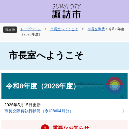
ペ
メ
ー
ニ
ジ
ュ
の
ー
先
を
トップページ
>
市長室へようこそ
>
市長交際費
>
令和8年度
現在地
頭
飛
（2026年度）
で
ば
す
し
。
て
市長室へようこそ
本
文
へ
本
文
令和8年度（2026年度）
2026年5月15日更新
市長交際費執行状況（令和8年4月分）
重要なお知らせ