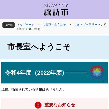
ペ
メ
ー
ニ
ジ
ュ
の
ー
先
を
トップページ
>
市長室へようこそ
>
フォトギャラリー
>
令和
現在地
頭
飛
4年度（2022年度）
で
ば
す
し
。
て
市長室へようこそ
本
文
へ
本
文
令和4年度（2022年度）
現在、掲載されている情報はありません。
重要なお知らせ