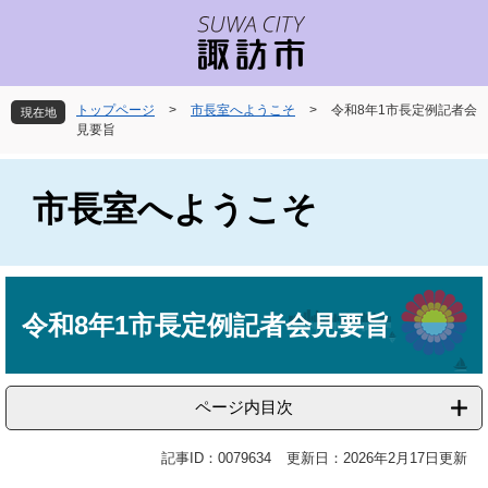
ペ
メ
ー
ニ
ジ
ュ
の
ー
先
を
トップページ
>
市長室へようこそ
>
令和8年1市長定例記者会
現在地
頭
飛
見要旨
で
ば
す
し
。
て
市長室へようこそ
本
文
へ
本
文
令和8年1市長定例記者会見要旨
ページ内目次
記事ID：0079634
更新日：2026年2月17日更新