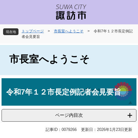
ペ
メ
ー
ニ
ジ
ュ
の
ー
先
を
トップページ
>
市長室へようこそ
>
令和7年１２市長定例記
現在地
頭
飛
者会見要旨
で
ば
す
し
。
て
市長室へようこそ
本
文
へ
本
文
令和7年１２市長定例記者会見要旨
ページ内目次
記事ID：0079266
更新日：2026年1月23日更新