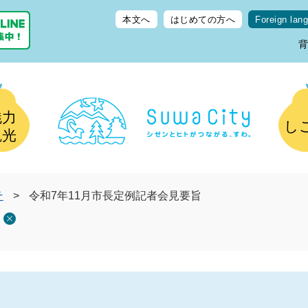
本文へ
はじめての方へ
Foreign lan
魅力
し
観光
そ
>
令和7年11月市長定例記者会見要旨