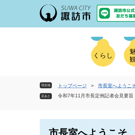
ペ
メ
ー
ニ
ジ
ュ
の
ー
先
を
頭
飛
で
ば
す
し
くらし
。
て
本
文
へ
トップページ
>
市長室へようこ
現在地
令和7年11月市長定例記者会見要旨
市長室へようこそ