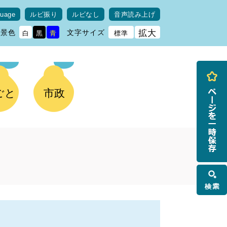
guage
ルビ振り
ルビなし
音声読み上げ
背景色
文字サイズ
拡大
白
黒
青
標準
ごと
市政
検
索