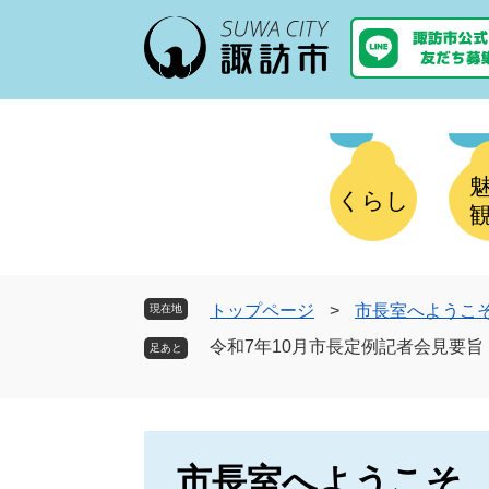
ペ
メ
ー
ニ
ジ
ュ
の
ー
先
を
頭
飛
で
ば
す
し
くらし
。
て
本
文
へ
トップページ
>
市長室へようこ
現在地
令和7年10月市長定例記者会見要旨
市長室へようこそ