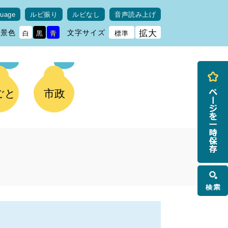
guage
ルビ振り
ルビなし
音声読み上げ
背景色
文字サイズ
拡大
白
黒
青
標準
ごと
市政
検
索