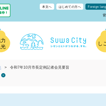
本文へ
はじめての方へ
Foreign lan
魅力
し
観光
そ
>
令和7年10月市長定例記者会見要旨