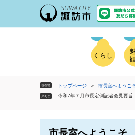
ペ
メ
ー
ニ
ジ
ュ
の
ー
先
を
頭
飛
で
ば
す
し
くらし
。
て
本
文
へ
トップページ
>
市長室へようこ
現在地
令和7年７月市長定例記者会見要旨
市長室へようこそ