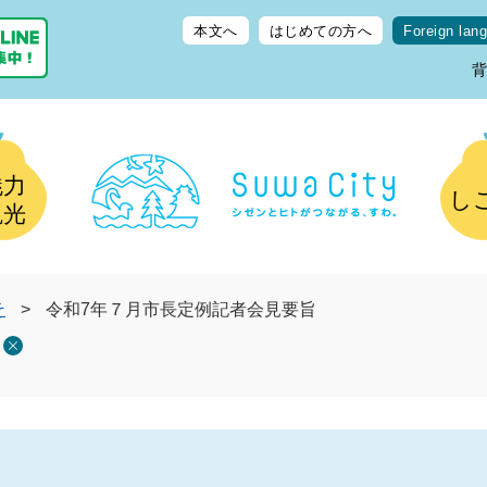
本文へ
はじめての方へ
Foreign lan
魅力
し
観光
そ
>
令和7年７月市長定例記者会見要旨