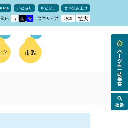
guage
ルビ振り
ルビなし
音声読み上げ
背景色
文字サイズ
拡大
白
黒
青
標準
ごと
市政
検
索