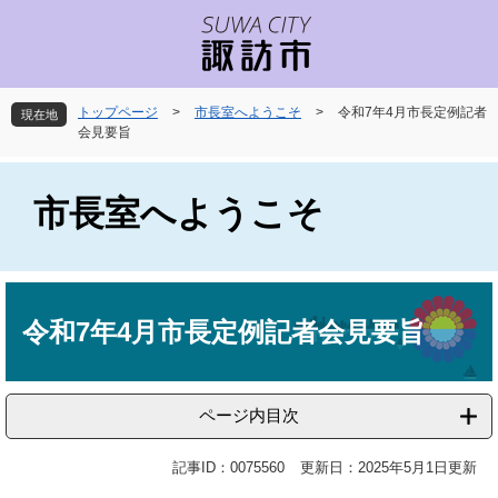
ペ
メ
ー
ニ
ジ
ュ
の
ー
先
を
トップページ
>
市長室へようこそ
>
令和7年4月市長定例記者
現在地
頭
飛
会見要旨
で
ば
す
し
。
て
市長室へようこそ
本
文
へ
本
文
令和7年4月市長定例記者会見要旨
ページ内目次
記事ID：0075560
更新日：2025年5月1日更新