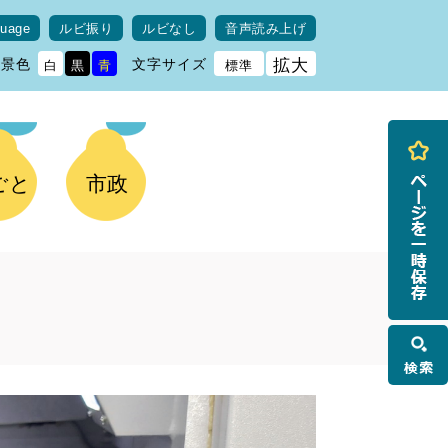
guage
ルビ振り
ルビなし
音声読み上げ
背景色
文字サイズ
拡大
白
黒
青
標準
ごと
市政
検
索