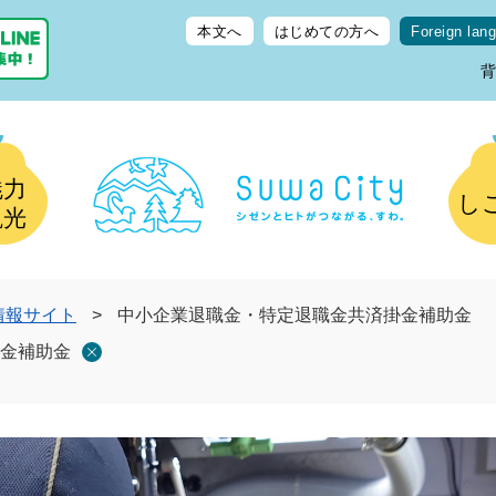
本文へ
はじめての方へ
Foreign lan
魅力
し
観光
情報サイト
>
中小企業退職金・特定退職金共済掛金補助金
金補助金