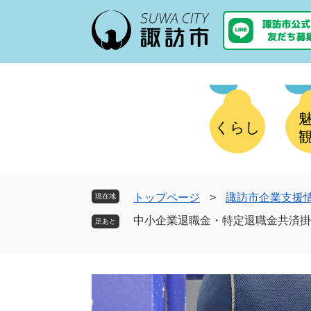
ペ
メ
ー
ニ
ジ
ュ
の
ー
先
を
頭
飛
で
ば
す
し
くらし
。
て
本
文
へ
トップページ
>
諏訪市企業支援
現在地
中小企業退職金・特定退職金共済掛