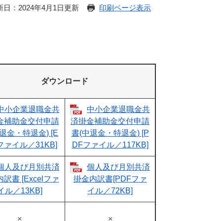
新日：2024年4月1日更新
印刷ページ表示
ダウンロード
中小企業退職金共
中小企業退職金共
金補助金交付申請
済掛金補助金交付申請
退金・特退金) [E
書(中退金・特退金) [P
lファイル／31KB]
DFファイル／117KB]
個人及び月別共済
個人及び月別共済
訳書 [Excelファ
掛金内訳書[PDFファ
イル／13KB]
イル／72KB]
×
×