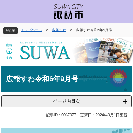
ペ
メ
ー
ニ
ジ
ュ
の
ー
先
を
トップページ
>
広報すわ
>
広報すわ令和6年9月号
現在地
頭
飛
で
ば
す
し
。
て
本
文
本
へ
文
広報すわ令和6年9月号
ページ内目次
記事ID：0067077
更新日：2024年9月1日更新