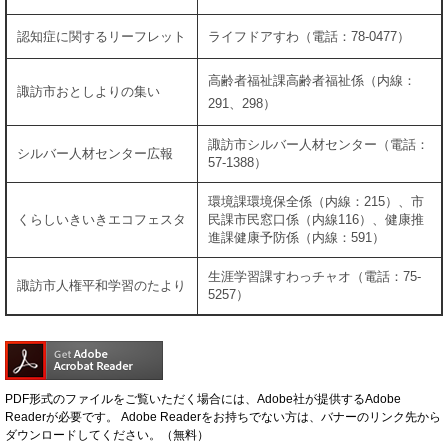
認知症に関するリーフレット
ライフドアすわ（電話：78-0477）
高齢者福祉課高齢者福祉係（内線：
諏訪市おとしよりの集い
291、298）
諏訪市シルバー人材センター（電話：
シルバー人材センター広報
57-1388）
環境課環境保全係（内線：215）、市
くらしいきいきエコフェスタ
民課市民窓口係（内線116）、健康推
進課健康予防係（内線：591）
生涯学習課すわっチャオ（電話：75-
諏訪市人権平和学習のたより
5257）
PDF形式のファイルをご覧いただく場合には、Adobe社が提供するAdobe
Readerが必要です。
Adobe Readerをお持ちでない方は、バナーのリンク先から
ダウンロードしてください。（無料）