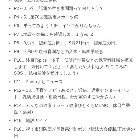
P2～3…今、話題の空き家問題って何だろう？
P4～5…第76回諏訪市スポーツ祭
P6…乗ってみよう！チョイソコかりんちゃん
P7…地震への備えを確認しましょうvol.2
P8…9月は「認知症月間」、9月21日は「認知症の日」
P9…令和7年度保育園などの入園・転園手続き
P10…注目Topics（多子・低所得世帯などの保育料軽減を拡充
します、気付いてください！あなたや大切な人の”こころの
SOS”、結核健診を受けましょう）
P11…Photoまちニュース
P12～13…子育てナビ（あゆステ通信、児童センターイベン
ト、乳幼児健診・相談日程、わが家のすこやかさん）
P14…みんなの健康リレー（健康ひとくちMEMO、休日当番
医・薬局）
P15…施設ガイド
P16…祝！市消防団が長野県消防ポンプ操法大会優勝/下水道の
日