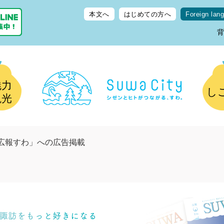
本文へ
はじめての方へ
Foreign lan
魅力
し
観光
広報すわ」への広告掲載