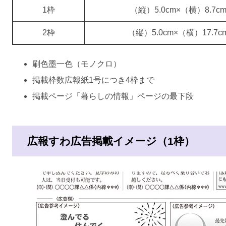
1枠
（縦）5.0cm×（横）8.7c
2枠
（縦）5.0cm×（横）17.7c
刷色墨一色（モノクロ）
掲載枠数広報紙1号につき4枠まで
掲載ページ「暮らしの情報」ページの最下段
広報すわ広告掲載イメージ（1枠）