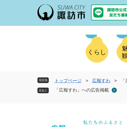
ペ
メ
ー
ニ
ジ
ュ
の
ー
先
を
頭
飛
で
ば
す
し
くらし
。
て
本
文
へ
トップページ
>
広報すわ
>
「
現在地
「広報すわ」への広告掲載