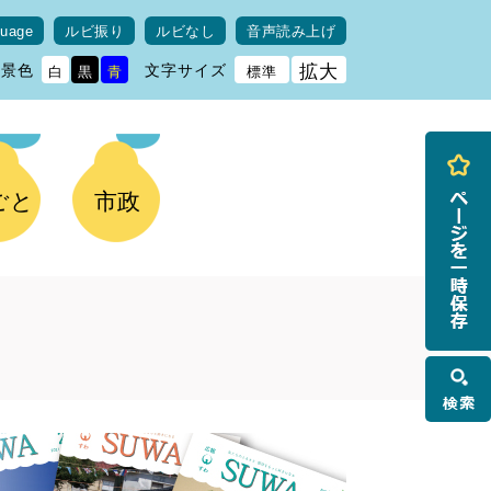
guage
ルビ振り
ルビなし
音声読み上げ
背景色
文字サイズ
拡大
白
黒
青
標準
ごと
市政
検
索