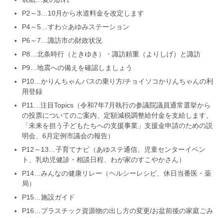
P2～3…10月から水道料金を改定します
P4～5…すわ☆あゆみステーション
P6～7…諏訪市の財政状況
P8…北条時行（ときゆき）・諏訪頼重（よりしげ）と諏訪
P9…地震への備えを確認しましょう
P10…かりんちゃんバスの乗り方/チョイソコかりんちゃんの利
用登録
P11…注目Topics（令和7年7月執行の参議院議員通常選挙から
の投票についてのご案内、定額減税調整給付金を支給します、
「未来を担う子どもたちへの支援事業」支援金申請のための説
明会、6月定例市議会の報告）
P12～13…子育てナビ（あゆステ通信、児童センターイベン
ト、乳幼児健診・相談日程、わが家のすこやかさん）
P14…みんなの健康リレー（ヘルシーレシピ、休日当番医・薬
局）
P15…施設ガイド
P16…プラスチック資源物の出し方の変更/お盆前後の家庭ごみ