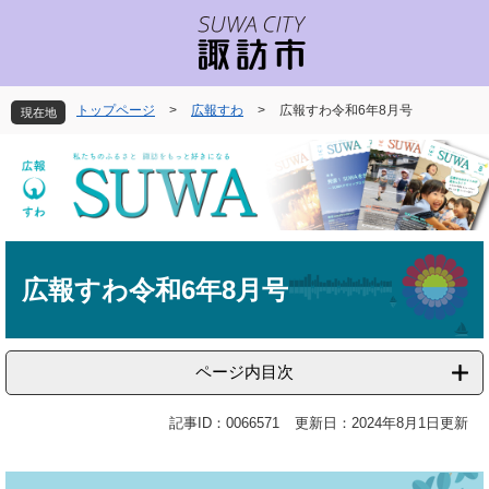
ペ
メ
ー
ニ
ジ
ュ
の
ー
先
を
トップページ
>
広報すわ
>
広報すわ令和6年8月号
現在地
頭
飛
で
ば
す
し
。
て
本
文
本
へ
文
広報すわ令和6年8月号
ページ内目次
記事ID：0066571
更新日：2024年8月1日更新