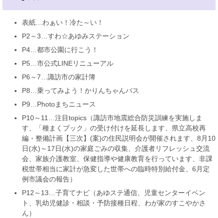
表紙…わぁい！冷た～い！
P2～3…すわ☆あゆみステーション
P4…都市公園に行こう！
P5…市公式LINEリニューアル
P6～7…諏訪市の家計簿
P8…乗ってみよう！かりんちゃんバス
P9…Photoまちニュース
P10～11…注目topics（諏訪市地震総合防災訓練を実施しま
す、「種まくブック」の受け付けを延長します、県立高校再
編・整備計画【三次】(案)の住民説明会が開催されます、8月10
日(水)～17日(水)の家庭ごみの収集、介護者リフレッシュ交流
会、家族介護教室、保健指導や健康教育を行っています、非課
税世帯相当に家計が急変した世帯への臨時特別給付金、6月定
例市議会の報告）
P12～13…子育てナビ（あゆステ通信、児童センターイベン
ト、乳幼児健診・相談・予防接種日程、わが家のすこやかさ
ん）