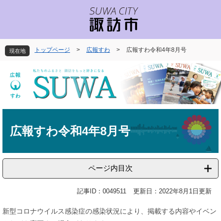
ペ
メ
ー
ニ
ジ
ュ
の
ー
先
を
トップページ
>
広報すわ
>
広報すわ令和4年8月号
現在地
頭
飛
で
ば
す
し
。
て
本
文
本
へ
文
広報すわ令和4年8月号
ページ内目次
記事ID：0049511
更新日：2022年8月1日更新
新型コロナウイルス感染症の感染状況により、掲載する内容やイベン