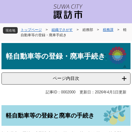
ペ
メ
ー
ニ
ジ
ュ
の
ー
先
を
トップページ
>
組織でさがす
>
総務部
>
税務課
>
軽
現在地
頭
飛
自動車等の登録・廃車手続き
で
ば
本
す
し
文
。
て
軽自動車等の登録・廃車手続き
本
文
へ
ページ内目次
記事ID：0002000
更新日：2026年4月1日更新
軽自動車等の登録と廃車の手続き