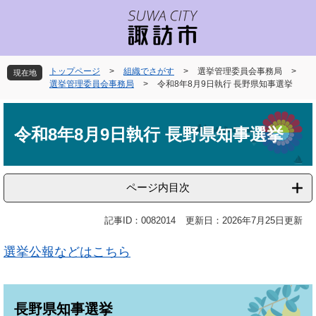
ペ
メ
ー
ニ
ジ
ュ
の
ー
先
を
トップページ
>
組織でさがす
>
選挙管理委員会事務局
>
現在地
頭
飛
選挙管理委員会事務局
>
令和8年8月9日執行 長野県知事選挙
で
ば
本
す
し
文
。
て
令和8年8月9日執行 長野県知事選挙
本
文
へ
ページ内目次
記事ID：0082014
更新日：2026年7月25日更新
選挙公報などはこちら
長野県知事選挙