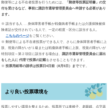
郵便等による不在者投票を行うためには、
「郵便等投票証明書」の交
付を受けるなど、事前に諏訪市選挙管理委員会へ申請する必要があり
ます。
※ 該当する人 … 身体障害者手帳か戦傷病者手帳または介護保険被保
険者証が交付されている人で、一定の程度・区分に該当する人。
こちらのページ
をご覧ください。
※ ​郵便等による不在者投票ができる人で、さらに身体障害者手帳に上
肢、視覚の障がいが１級または戦傷病者手帳に上肢、視覚の障がいが
特別項症～第２項症に該当する場合は、
諏訪市選挙管理委員会に届出
をした人に 代理で投票の記載
をさせることもできます。
※
投票用紙等の請求は投票日4日前（8月5日）まで
です。
より良い投票環境を
投票しやすい環境を整えるため、投票所では車椅子、老眼鏡、点字器