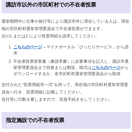
諏訪市以外の市区町村での不在者投票
選挙期間中に仕事や旅行等により諏訪市外に滞在している人は、滞在
地の市区町村選挙管理委員会で不在者投票ができます。
次の1.または2.により投票用紙を請求してください。
こちらのページ
→マイナポータル「ぴったりサービス」から請
求
不在者投票宣誓書（兼請求書）に必要事項を記入し、諏訪市選
挙管理委員会まで持参または郵送。様式は
こちらのページ
から
ダウンロードするか、各市区町村選挙管理委員会から取得
交付された“投票用紙等一式”を持って、滞在地の市区町村選挙管理委
員会へ行き、投票用紙に記載してください。
​送付等に日数を要しますので、至急手続きをしてください。
指定施設での不在者投票