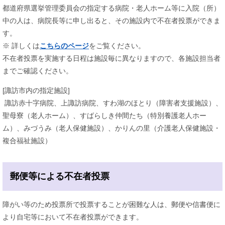
都道府県選挙管理委員会の指定する病院・老人ホーム等に入院（所）
中の人は、病院長等に申し出ると、その施設内で不在者投票ができま
す。
※ 詳しくは
こちらのページ
をご覧ください。​
不在者投票を実施する日程は施設毎に異なりますので、各施設担当者
までご確認ください。
[諏訪市内の指定施設]
諏訪赤十字病院、上諏訪病院、すわ湖のほとり（障害者支援施設）、
聖母寮（老人ホーム）、すばらしき仲間たち（特別養護老人ホー
ム）、みづうみ（老人保健施設）、かりんの里（介護老人保健施設・
複合福祉施設）
郵便等による不在者投票
障がい等のため投票所で投票することが困難な人は、郵便や信書便に
より自宅等において不在者投票ができます。