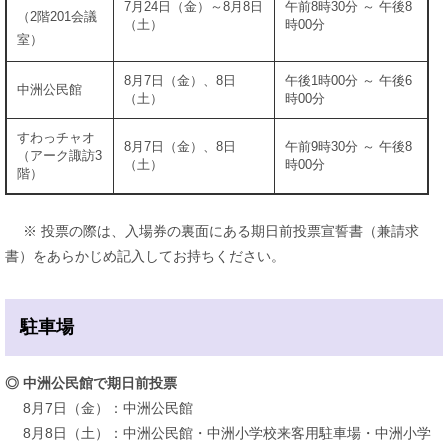
7月24日（金）～8月8日
午前8時30分 ～ 午後8
（2階201会議
（土）
時00分
室）
8月7日（金）、8日
午後1時00分 ～ 午後6
中洲公民館
（土）
時00分
すわっチャオ
8月7日（金）、8日
午前9時30分 ～ 午後8
（アーク諏訪3
（土）
時00分
階）
※ 投票の際は、入場券の裏面にある期日前投票宣誓書（兼請求
書）をあらかじめ記入してお持ちください。
駐車場
◎ ​中洲公民館で期日前投票
8月7日（金）：中洲公民館
8月8日（土）：中洲公民館・中洲小学校来客用駐車場・中洲小学