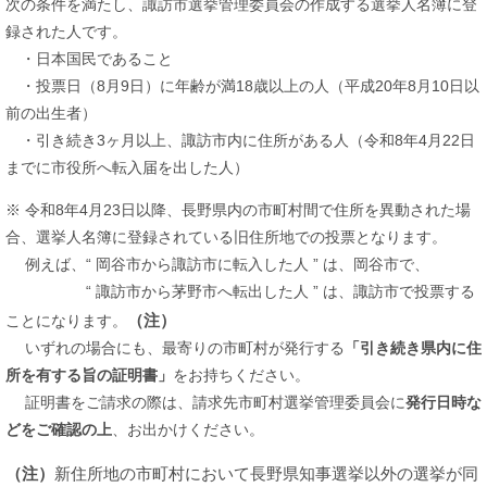
次の条件を満たし、諏訪市選挙管理委員会の作成する選挙人名簿に登
録された人です。
・日本国民であること
・投票日（8月9日）に年齢が満18歳以上の人（平成20年8月10日以
前の出生者）
・引き続き3ヶ月以上、諏訪市内に住所がある人（令和8年4月22日
までに市役所へ転入届を出した人）
※ 令和8年4月23日以降、長野県内の市町村間で住所を異動された場
合、選挙人名簿に登録されている旧住所地での投票となります。
例えば、“ 岡谷市から諏訪市に転入した人 ” は、岡谷市で、
“ 諏訪市から茅野市へ転出した人 ” は、諏訪市で投票する
（注）
ことになります。
​ いずれの場合にも、最寄りの市町村が発行する
「引き続き県内に住
所を有する旨の証明書」
をお持ちください。
証明書をご請求の際は、請求先市町村選挙管理委員会に
発行日時な
どをご確認の上
、お出かけください。
（注）
新住所地の市町村において長野県知事選挙以外の選挙が同