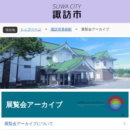
ペ
メ
ー
ニ
ジ
ュ
の
ー
先
を
トップページ
>
諏訪市美術館
>
展覧会アーカイブ
現在地
頭
飛
で
ば
す
し
。
て
本
文
へ
本
文
展覧会アーカイブ
展覧会アーカイブについて