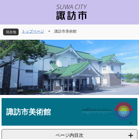
ペ
メ
ー
ニ
ジ
ュ
の
ー
先
を
トップページ
>
諏訪市美術館
現在地
頭
飛
で
ば
す
し
。
て
本
文
へ
本
文
諏訪市美術館
ページ内目次