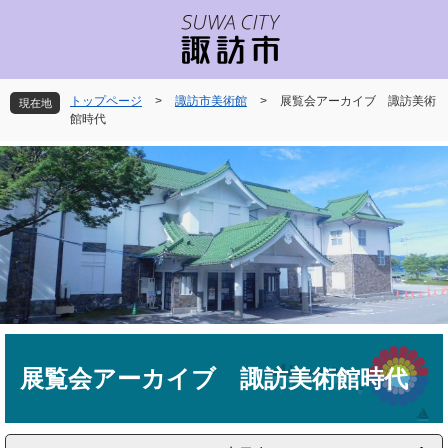
ペ
メ
ー
ニ
ジ
ュ
の
ー
先
を
トップページ
>
諏訪市美術館
>
展覧会アーカイブ 諏訪美術
現在地
頭
飛
館時代
で
ば
す
し
。
て
本
文
へ
本
文
展覧会アーカイブ 諏訪美術館時代