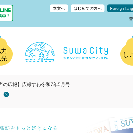
本文へ
はじめての方へ
Foreign lan
魅力
し
観光
声の広報】広報すわ令和7年5月号
号