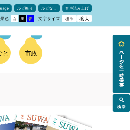
guage
ルビ振り
ルビなし
音声読み上げ
背景色
文字サイズ
拡大
白
黒
青
標準
ごと
市政
検
索