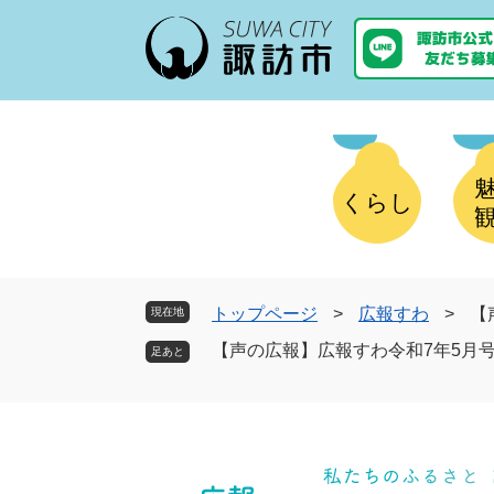
ペ
メ
ー
ニ
ジ
ュ
の
ー
先
を
頭
飛
で
ば
す
し
くらし
。
て
本
文
へ
トップページ
>
広報すわ
>
【
現在地
【声の広報】広報すわ令和7年5月