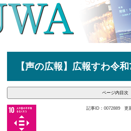
本
文
【声の広報】広報すわ令和
ページ内目次
記事ID：0072889
更