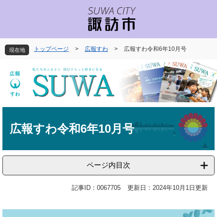
ペ
メ
ー
ニ
ジ
ュ
の
ー
先
を
トップページ
>
広報すわ
>
広報すわ令和6年10月号
現在地
頭
飛
で
ば
す
し
。
て
本
文
本
へ
文
広報すわ令和6年10月号
ページ内目次
記事ID：0067705
更新日：2024年10月1日更新