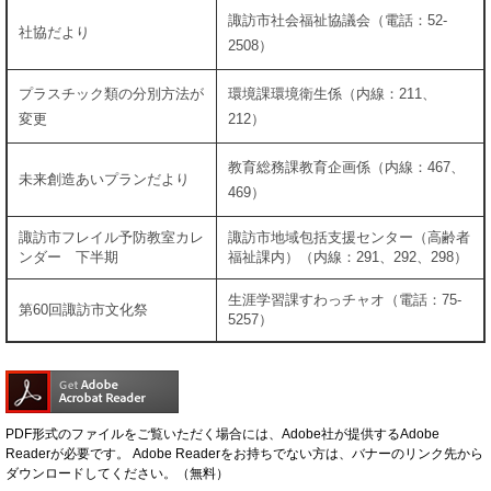
諏訪市社会福祉協議会（電話：52-
社協だより
2508）
プラスチック類の分別方法が
環境課環境衛生係（内線：211、
変更
212）
教育総務課教育企画係（内線：467、
未来創造あいプランだより
469）
諏訪市フレイル予防教室カレ
諏訪市地域包括支援センター（高齢者
ンダー 下半期
福祉課内）（内線：291、292、298）
生涯学習課すわっチャオ（電話：75-
第60回諏訪市文化祭
5257）
PDF形式のファイルをご覧いただく場合には、Adobe社が提供するAdobe
Readerが必要です。
Adobe Readerをお持ちでない方は、バナーのリンク先から
ダウンロードしてください。（無料）