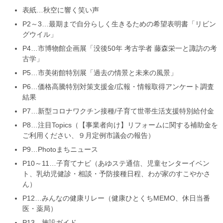
表紙…秋空に響く笑い声
P2～3…最期まで自分らしく生きるための希望表明書「リビン
グウイル」
P4…市博物館企画展「没後50年 考古学者 藤森栄一と諏訪の考
古学」
P5…市美術館特別展「過去の情景と未来の風景」
P6…価格高騰特別対策支援金/広報・情報取得アンケート調査
結果
P7…新型コロナワクチン接種/子育て世帯生活支援特別給付金
P8…注目Topics（【事業者向け】リフォームに関する補助金を
ご利用ください、９月定例市議会の報告）
P9…Photoまちニュース
P10～11…子育てナビ（あゆステ通信、児童センターイベン
ト、乳幼児健診・相談・予防接種日程、わが家のすこやかさ
ん）
P12…みんなの健康リレー（健康ひとくちMEMO、休日当番
医・薬局）
P13…施設ガイド