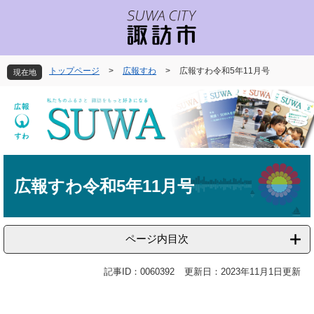
ペ
メ
ー
ニ
ジ
ュ
の
ー
先
を
トップページ
>
広報すわ
>
広報すわ令和5年11月号
現在地
頭
飛
で
ば
す
し
。
て
本
文
本
へ
文
広報すわ令和5年11月号
ページ内目次
記事ID：0060392
更新日：2023年11月1日更新