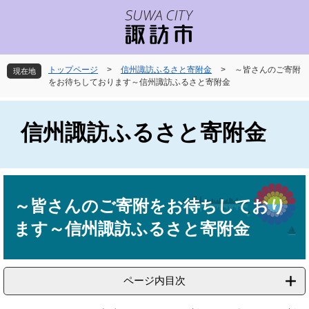
ペ
メ
ー
ニ
ジ
ュ
の
ー
先
を
トップページ
>
信州諏訪ふるさと寄附金
>
～皆さんのご寄附
現在地
頭
飛
をお待ちしております～信州諏訪ふるさと寄附金
で
ば
す
し
。
て
信州諏訪ふるさと寄附金
本
文
へ
本
文
～皆さんのご寄附をお待ちしており
ます～信州諏訪ふるさと寄附金
ページ内目次