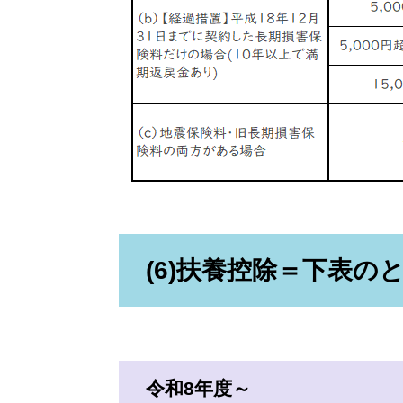
(6)扶養控除＝下表の
令和8年度～