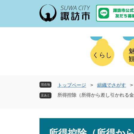
ペ
メ
ー
ニ
ジ
ュ
の
ー
先
を
頭
飛
で
ば
す
し
くらし
。
て
本
文
へ
トップページ
>
組織でさがす
>
現在地
所得控除（所得から差し引かれる金
本
文
所得控除（所得か