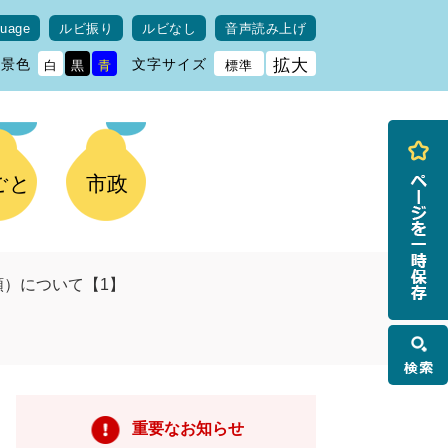
guage
ルビ振り
ルビなし
音声読み上げ
背景色
文字サイズ
拡大
白
黒
青
標準
ごと
市政
）について【1】
検
索
重要なお知らせ