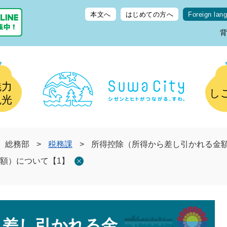
本文へ
はじめての方へ
Foreign lan
魅力
し
観光
総務部
>
税務課
>
所得控除（所得から差し引かれる金額
額）について【1】
ら差し引かれる金