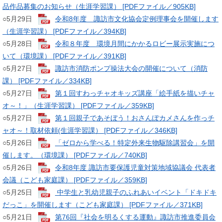
品作品募集のお知らせ（生涯学習課） [PDFファイル／905KB]
​○5月29日
令和8年度 諏訪市文化協会定例理事会を開催します
（生涯学習課） [PDFファイル／394KB]
○5月28日
令和８年度 環境月間にかかるロビー展示実施につ
いて（環境課） [PDFファイル／391KB]
○5月27日
諏訪市消防ポンプ操法大会の開催について（消防
課） [PDFファイル／334KB]
​○5月27日
第１回すわっチャオキッズ講座「絵手紙を描いチャ
オ～！」（生涯学習課） [PDFファイル／359KB]
​​○5月27日
第１回親子であそぼう！おさんぽカメさんを作っチ
ャオ～！取材依頼(生涯学習課） [PDFファイル／346KB]
​○5月26日
「ゼロから学べる！特定外来生物駆除講習会」を開
催します。（環境課） [PDFファイル／740KB]
​○5月26日
令和8年度 諏訪市要保護児童対策地域協議会 代表者
会議（こども家庭課） [PDFファイル／359KB]
​○5月25日
中学生と乳幼児親子のふれあいイベント「ドキドキ
だっこ」を開催します（こども家庭課） [PDFファイル／371KB]
○5月21日
第76回『社会を明るくする運動』諏訪市推進委員会