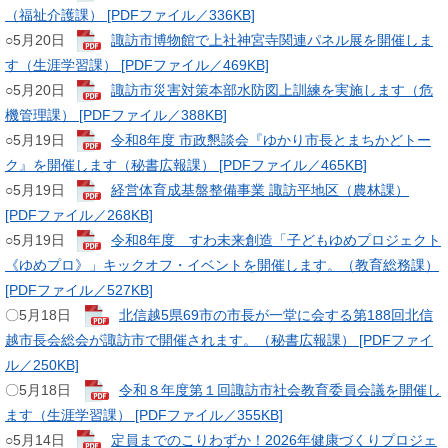
（福祉介護課） [PDFファイル／336KB]
○5月20日 ​
諏訪市博物館で上社神宮寺関連パネル展を開催しま
す（生涯学習課） [PDFファイル／469KB]
​○5月20日
諏訪市災害対策本部水防図上訓練を実施します（危
機管理課） [PDFファイル／388KB]
​○5月19日
令和8年度 市政懇談会『ゆかり市長とまちかどトー
ク』を開催します（秘書広報課） [PDFファイル／465KB]
○5月19日
経営体育成基盤整備事業 諏訪平地区（農林課）
[PDFファイル／268KB]
○5月19日
令和8年度 すわ未来創造「子どもゆめプロジェクト
《ゆめプロ》」キックオフ・イベントを開催します。（教育総務課）
[PDFファイル／527KB]
〇5月18日
北信越5県69市の市長が一堂に会する第188回北信
越市長会総会が諏訪市で開催されます。（秘書広報課） [PDFファイ
ル／250KB]
〇5月18日
令和８年度第１回諏訪市社会教育委員会議を開催し
ます（生涯学習課） [PDFファイル／355KB]
○5月14日
定員までのこりわずか！2026年健康づくりプロジェ