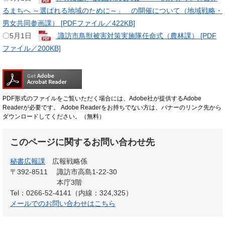
るまちへ ～選ばれる地域のために～」 の開催について（地域戦略・
男女共同参画課） [PDFファイル／422KB]
​〇5月1日
諏訪市鳥獣被害対策実施隊任命式（農林課） [PDF
ファイル／200KB]
PDF形式のファイルをご覧いただく場合には、Adobe社が提供するAdobe
Readerが必要です。
Adobe Readerをお持ちでない方は、バナーのリンク先から
ダウンロードしてください。（無料）
このページに関するお問い合わせ先
秘書広報課
広報戦略係
〒392-8511
諏訪市高島1-22-30
本庁3階
Tel：0266-52-4141（内線：324,325）
メールでのお問い合わせはこちら