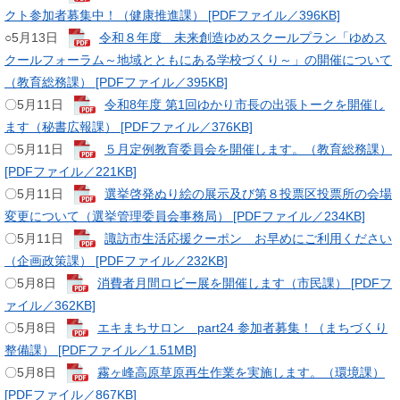
クト参加者募集中！（健康推進課） [PDFファイル／396KB]
​○5月13日
令和８年度 未来創造ゆめスクールプラン「ゆめス
クールフォーラム～地域とともにある学校づくり～」の開催について
（教育総務課） [PDFファイル／395KB]
〇5月11日
令和8年度 第1回ゆかり市長の出張トークを開催し
ます（秘書広報課） [PDFファイル／376KB]
〇5月11日
５月定例教育委員会を開催します。（教育総務課）
[PDFファイル／221KB]
​​〇5月11日 ​
選挙啓発ぬり絵の展示及び第８投票区投票所の会場
変更について（選挙管理委員会事務局） [PDFファイル／234KB]
〇5月11日
諏訪市生活応援クーポン お早めにご利用ください
（企画政策課） [PDFファイル／232KB]
​〇5月8日
消費者月間ロビー展を開催します（市民課） [PDFフ
ァイル／362KB]
〇5月8日
エキまちサロン part24 参加者募集！（まちづくり
整備課） [PDFファイル／1.51MB]
〇5月8日
霧ヶ峰高原草原再生作業を実施します。（環境課）
[PDFファイル／867KB]