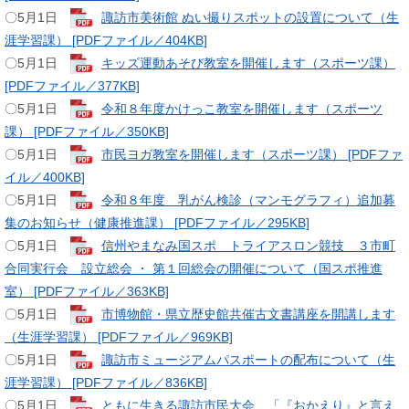
〇5月1日
諏訪市美術館 ぬい撮りスポットの設置について（生
涯学習課） [PDFファイル／404KB]
​〇5月1日
キッズ運動あそび教室を開催します（スポーツ課）
[PDFファイル／377KB]
​〇5月1日
令和８年度かけっこ教室を開催します（スポーツ
課） [PDFファイル／350KB]
​〇5月1日
市民ヨガ教室を開催します（スポーツ課） [PDFファ
イル／400KB]
〇5月1日
令和８年度 乳がん検診（マンモグラフィ）追加募
集のお知らせ（健康推進課） [PDFファイル／295KB]
〇5月1日
信州やまなみ国スポ トライアスロン競技 ３市町
合同実行会 設立総会 ・ 第１回総会の開催について（国スポ推進
室） [PDFファイル／363KB]
​〇5月1日
市博物館・県立歴史館共催古文書講座を開講します
（生涯学習課） [PDFファイル／969KB]
​〇5月1日
諏訪市ミュージアムパスポートの配布について（生
涯学習課） [PDFファイル／836KB]
〇5月1日
ともに生きる諏訪市民大会 「『おかえり』と言え