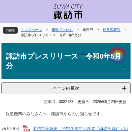
ペ
メ
ー
ニ
ジ
ュ
の
ー
先
を
トップページ
>
組織でさがす
>
総務部
>
秘書広報課
>
現在地
頭
飛
諏訪市プレスリリース 令和8年5月分
で
ば
本
す
し
文
。
て
諏訪市プレスリリース 令和8年5月
本
分
文
へ
ページ内目次
記事ID：0082133
更新日：2026年5月29日更新
報道機関のみなさんへ、諏訪市からのお知らせです。
○5月29日
諏訪市美術館 開館70周年記念展「諏訪を歩む」出