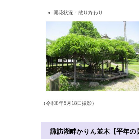
開花状況：散り終わり
（令和8年5月18日撮影）
諏訪湖畔かりん並木【平年の