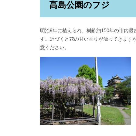
高島公園のフジ
明治9年に植えられ、樹齢約150年の市内
す。近づくと花の甘い香りが漂ってきます
意ください。