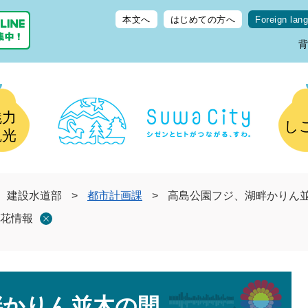
本文へ
はじめての方へ
Foreign lan
魅力
し
観光
建設水道部
>
都市計画課
>
高島公園フジ、湖畔かりん
花情報
畔かりん並木の開