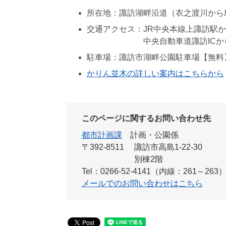
所在地：諏訪湖畔沿道（衣之渡川から
交通アクセス：JR中央本線上諏訪駅か
中央自動車道諏訪ICから区
駐車場：諏訪市湖畔公園駐車場【無料
かりん並木の詳しい案内はこちらから
このページに関するお問い合わせ先
都市計画課
計画・公園係
〒392-8511
諏訪市高島1-22-30
別棟2階
Tel：0266-52-4141（内線：261～263
メールでのお問い合わせはこちら