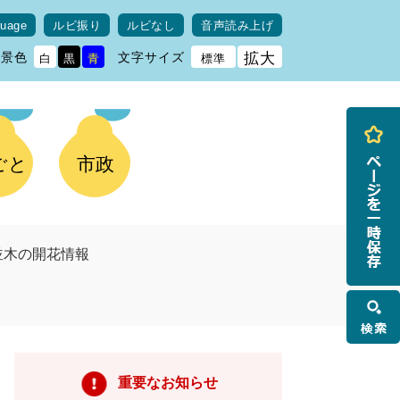
guage
ルビ振り
ルビなし
音声読み上げ
背景色
文字サイズ
拡大
白
黒
青
標準
ごと
市政
並木の開花情報
検
索
重要なお知らせ