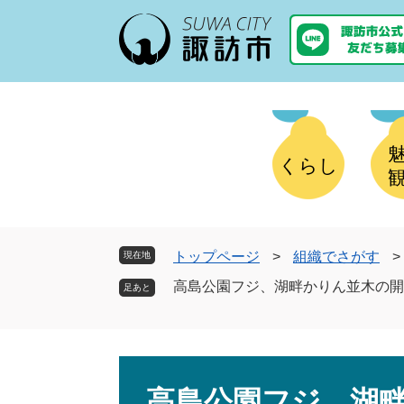
ペ
メ
ー
ニ
ジ
ュ
の
ー
先
を
頭
飛
で
ば
す
し
くらし
。
て
本
文
へ
トップページ
>
組織でさがす
>
現在地
高島公園フジ、湖畔かりん並木の開
本
文
高島公園フジ、湖