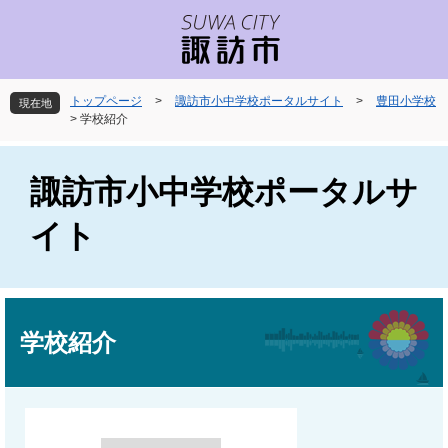
ペ
メ
ー
ニ
ジ
ュ
の
ー
先
を
トップページ
>
諏訪市小中学校ポータルサイト
>
豊田小学校
現在地
頭
飛
>
学校紹介
で
ば
す
し
。
て
諏訪市小中学校ポータルサ
本
文
イト
へ
本
文
学校紹介