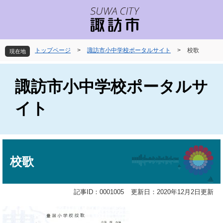
ペ
メ
ー
ニ
ジ
ュ
の
ー
先
を
トップページ
>
諏訪市小中学校ポータルサイト
>
校歌
現在地
頭
飛
で
ば
す
し
諏訪市小中学校ポータルサ
。
て
本
イト
文
へ
本
文
校歌
記事ID：0001005
更新日：2020年12月2日更新