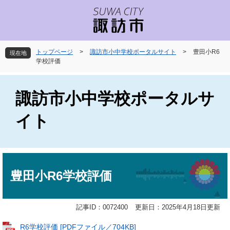
ペ
メ
ー
ニ
ジ
ュ
の
ー
先
を
トップページ
>
諏訪市小中学校ポータルサイト
>
豊田小R6
現在地
頭
飛
学校評価
で
ば
す
し
。
て
諏訪市小中学校ポータルサ
本
文
イト
へ
本
文
豊田小R6学校評価
記事ID：0072400
更新日：2025年4月18日更新
R6学校評価 [PDFファイル／704KB]