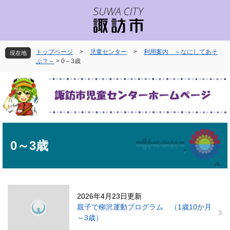
ペ
メ
ー
ニ
ジ
ュ
の
ー
先
を
トップページ
>
児童センター
>
利用案内 ～なにしてあそ
現在地
頭
飛
ぶ？～
>
0～3歳
で
ば
す
し
。
て
本
文
へ
本
文
0～3歳
2026年4月23日更新
親子で柳沢運動プログラム （1歳10か月
～3歳）