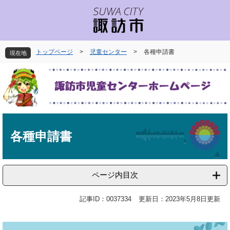
ペ
メ
ー
ニ
ジ
ュ
の
ー
先
を
トップページ
>
児童センター
>
各種申請書
現在地
頭
飛
で
ば
す
し
。
て
本
文
本
へ
文
各種申請書
ページ内目次
記事ID：0037334
更新日：2023年5月8日更新