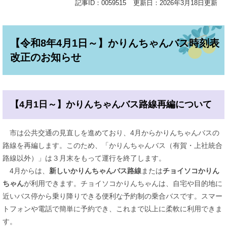
記事ID：0059515
更新日：2026年3月18日更新
【令和8年4月1日～】かりんちゃんバス時刻表
改正のお知らせ
【4月1日～】かりんちゃんバス路線再編について
市は公共交通の見直しを進めており、4月からかりんちゃんバスの
路線を再編します。このため、「かりんちゃんバス（有賀・上社統合
路線以外）」は３月末をもって運行を終了します。
4月からは、
新しいかりんちゃんバス路線
または
チョイソコかりん
ちゃん
が利用できます。チョイソコかりんちゃんは、自宅や目的地に
近いバス停から乗り降りできる便利な予約制の乗合バスです。スマー
トフォンや電話で簡単に予約でき、これまで以上に柔軟に利用できま
す。