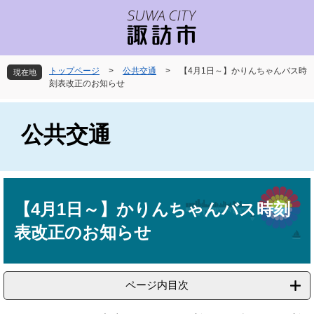
ペ
メ
ー
ニ
ジ
ュ
の
ー
先
を
トップページ
>
公共交通
>
【4月1日～】かりんちゃんバス時
現在地
頭
飛
刻表改正のお知らせ
で
ば
す
し
。
て
公共交通
本
文
へ
本
文
【4月1日～】かりんちゃんバス時刻
表改正のお知らせ
ページ内目次