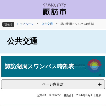
ペ
メ
ー
ニ
ジ
ュ
の
ー
先
を
トップページ
>
公共交通
>
諏訪湖周スワンバス時刻表
現在地
頭
飛
で
ば
す
し
公共交通
。
て
本
文
へ
本
文
諏訪湖周スワンバス時刻表
ページ内目次
記事ID：0038722
更新日：2026年4月1日更新