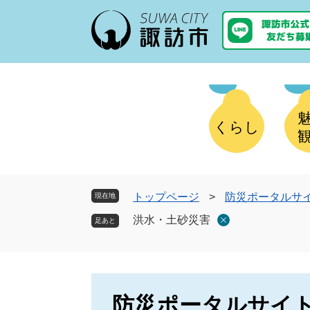
ペ
メ
ー
ニ
ジ
ュ
の
ー
先
を
頭
飛
で
ば
す
し
くらし
。
て
本
文
へ
トップページ
>
防災ポータルサ
現在地
洪水・土砂災害
防災ポータルサイ