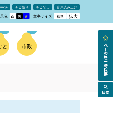
guage
ルビ振り
ルビなし
音声読み上げ
背景色
文字サイズ
拡大
白
黒
青
標準
ごと
市政
検
索