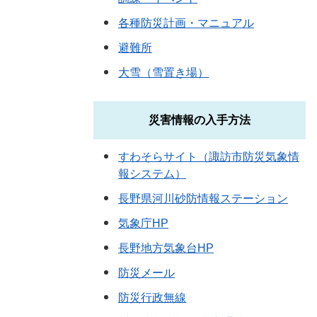
各種防災計画・マニュアル
避難所
大雪（雪置き場）
災害情報の入手方法
すわそらサイト（諏訪市防災気象情
報システム）
長野県河川砂防情報ステーション
気象庁HP
長野地方気象台HP
防災メール
防災行政無線