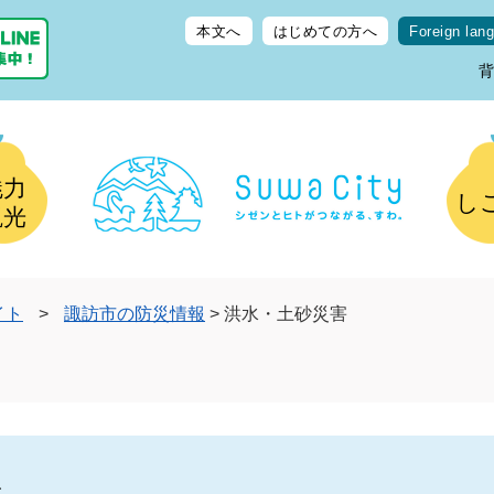
本文へ
はじめての方へ
Foreign lan
魅力
し
観光
イト
>
諏訪市の防災情報
>
洪水・土砂災害
ト