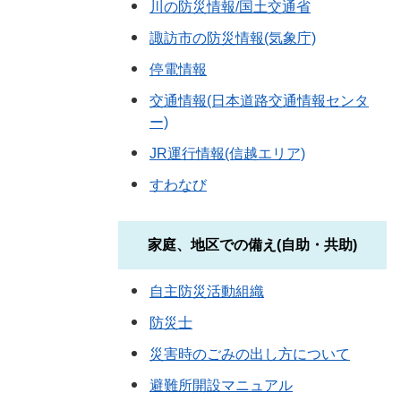
川の防災情報/国土交通省
諏訪市の防災情報(気象庁)
停電情報
交通情報(日本道路交通情報センタ
ー)
JR運行情報(信越エリア)
すわなび
家庭、地区での備え(自助・共助)
自主防災活動組織
防災士
災害時のごみの出し方について
避難所開設マニュアル