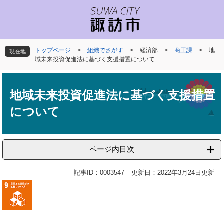
ペ
メ
ー
ニ
ジ
ュ
の
ー
先
を
トップページ
>
組織でさがす
>
経済部
>
商工課
>
地
現在地
頭
飛
域未来投資促進法に基づく支援措置について
で
ば
本
す
し
文
。
て
地域未来投資促進法に基づく支援措置
本
について
文
へ
ページ内目次
記事ID：0003547
更新日：2022年3月24日更新