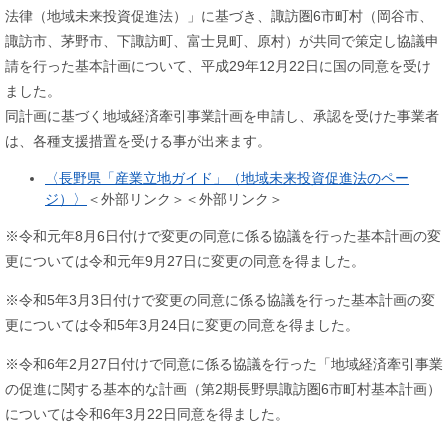
法律（地域未来投資促進法）」に基づき、諏訪圏6市町村（岡谷市、
諏訪市、茅野市、下諏訪町、富士見町、原村）が共同で策定し協議申
請を行った基本計画について、平成29年12月22日に国の同意を受け
ました。
同計画に基づく地域経済牽引事業計画を申請し、承認を受けた事業者
は、各種支援措置を受ける事が出来ます。
〈長野県「産業立地ガイド」（地域未来投資促進法のペー
ジ）〉
＜外部リンク＞
＜外部リンク＞
※令和元年8月6日付けで変更の同意に係る協議を行った基本計画の変
更については令和元年9月27日に変更の同意を得ました。
※令和5年3月3日付けで変更の同意に係る協議を行った基本計画の変
更については令和5年3月24日に変更の同意を得ました。
※令和6年2月27日付けで同意に係る協議を行った「地域経済牽引事業
の促進に関する基本的な計画（第2期長野県諏訪圏6市町村基本計画）
については令和6年3月22日同意を得ました。